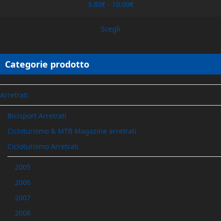
Fascia
3.80
€
-
10.00
€
di
prezzo:
Scegli
da
3.80€
a
10.00€
Categorie prodotto
Arretrati
Bicisport Arretrati
Cicloturismo & MTB Magazine arretrati
Cicloturismo Arretrati
2005
2006
2007
2008