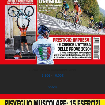
Cicloturismo novembre 2019
Fascia
3.80
€
-
10.00
€
di
prezzo:
Scegli
da
3.80€
Questo
a
prodotto
10.00€