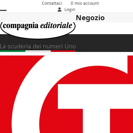
Skip
Contattaci
Il mio account
to
Login
Negozio
Open
Close
content
mobile
mobile
menu
menu